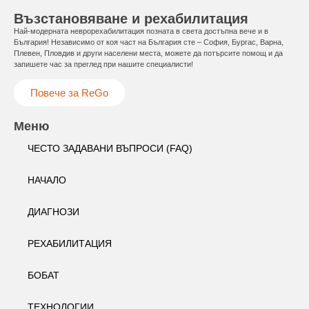
Възстановяване и рехабилитация
Най-модерната неврорехабилитация позната в света достъпна вече и в
България! Независимо от коя част на България сте – София, Бургас, Варна,
Плевен, Пловдив и други населени места, можете да потърсите помощ и да
запишете час за преглед при нашите специалисти!
Повече за ReGo
Меню
ЧЕСТО ЗАДАВАНИ ВЪПРОСИ (FAQ)
НАЧАЛО
ДИАГНОЗИ
РЕХАБИЛИТАЦИЯ
БОБАТ
ТЕХНОЛОГИИ