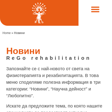
Често задавани въпроси (FAQ)
Клинични случаи
Home
»
Новини
Новини
ReGo rehabilitation
Запознайте се с най-новото от света на
физиотерапията и рехабилитацията. В това
меню споделяме полезна информация в три
категории: “Новини”, “Научна дейност” и
“Любопитно”.
Искате да предложите тема, по която нашите