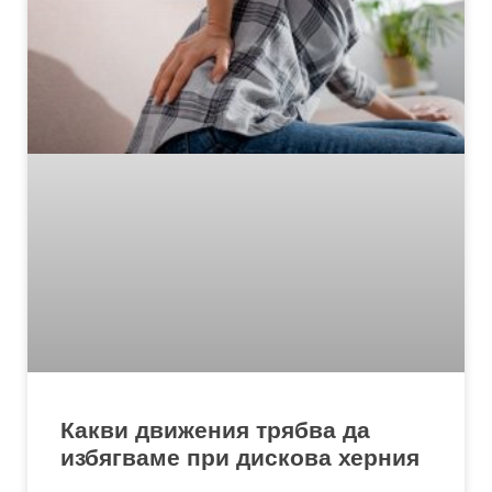
Какви движения трябва да
избягваме при дискова херния