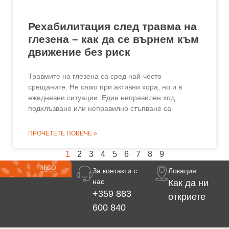
Рехабилитация след травма на
глезена – как да се върнем към
движение без риск
Травмите на глезена са сред най-често
срещаните. Не само при активни хора, но и в
ежедневни ситуации. Един неправилен ход,
подхлъзване или неправилно стъпване са
ПРОЧЕТЕТЕ ПОВЕЧЕ »
1
2
3
4
5
6
7
8
9
За контакти с
Локация
нас
Как да ни
+359 883
откриете
600 840