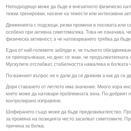
Неподходящо може да бъде и внезапното физическо нато
тежки тренировки, носене на тежести или интензивни акт
Движенията с подскоци, резки промени в посоката или 
особено при активна симптоматика. Това не означава, че
физическа активност, а че натоварването трябва да бъд
Една от най-големите заблуди е, че пълното обездвижва
се препоръчваше, но днес се знае, че продължителната
Мускулите отслабват, стабилността намалява и болката 
По-важният въпрос не е дали да се движим а как да се 
Дори ставането от леглото има значение. Много хора инс
което може да натовари проблемната зона. По-добрият 
контролирано изправяне.
Шофирането също може да бъде предизвикателство. Про
за промяна на позицията често засилват симптомите. Пр
причина за болка.