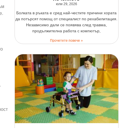
юли 29, 2026
ъм
Болката в ръката е сред най-честите причини хората
е.
да потърсят помощ от специалист по рехабилитация.
Независимо дали се появява след травма,
продължителна работа с компютър,
Прочетете повече »
то
,
ност