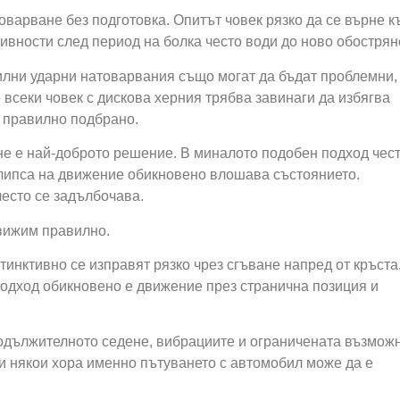
варване без подготовка. Опитът човек рязко да се върне к
ивности след период на болка често води до ново обострян
силни ударни натоварвания също могат да бъдат проблемни,
 всеки човек с дискова херния трябва завинаги да избягва
е правилно подбрано.
не е най-доброто решение. В миналото подобен подход чес
 липса на движение обикновено влошава състоянието.
често се задълбочава.
движим правилно.
тинктивно се изправят рязко чрез сгъване напред от кръста
подход обикновено е движение през странична позиция и
дължителното седене, вибрациите и ограничената възмож
и някои хора именно пътуването с автомобил може да е