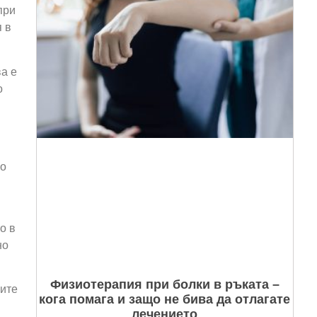
при
 в
ва е
о
но
о в
но
Физиотерапия при болки в ръката –
лите
кога помага и защо не бива да отлагате
лечението