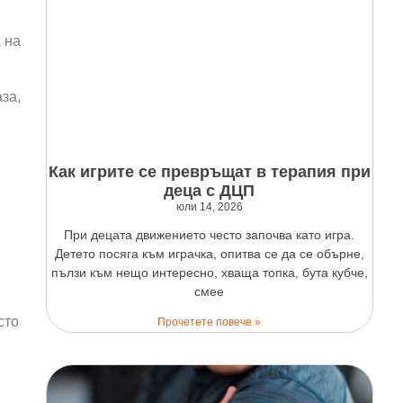
 на
за,
Как игрите се превръщат в терапия при
деца с ДЦП
юли 14, 2026
При децата движението често започва като игра.
Детето посяга към играчка, опитва се да се обърне,
пълзи към нещо интересно, хваща топка, бута кубче,
смее
сто
Прочетете повече »