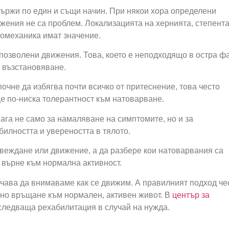
 държи по един и същи начин. При някои хора определени
жения не са проблем. Локализацията на хернията, степента
иомеханика имат значение.
позволени движения. Това, което е неподходящо в остра фа
 възстановяване.
почне да избягва почти всичко от притеснение, това често
ще по-ниска толерантност към натоварване.
ага не само за намаляване на симптомите, но и за
илността и увереността в тялото.
навеждане или движение, а да разбере кои натоварвания са
 върне към нормална активност.
чава да внимаваме как се движим. А правилният подход че
но връщане към нормален, активен живот. В
център за
следваща рехабилитация в случай на нужда.