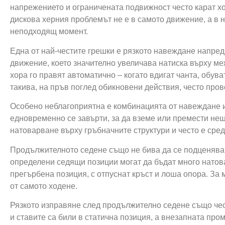
напрежението и ограничената подвижност често карат хор
дискова херния проблемът не е в самото движение, а в
неподходящ момент.
Една от най-честите грешки е рязкото навеждане напред,
движение, което значително увеличава натиска върху ме
хора го правят автоматично – когато вдигат чанта, обува
такива, на пръв поглед обикновени действия, често про
Особено неблагоприятна е комбинацията от навеждане и 
едновременно се завърти, за да вземе или премести не
натоварване върху гръбначните структури и често е сре
Продължителното седене също не бива да се подценява.
определени седящи позиции могат да бъдат много натов
прегърбена позиция, с отпуснат кръст и лоша опора. За 
от самото ходене.
Рязкото изправяне след продължително седене също чес
и ставите са били в статична позиция, а внезапната пр