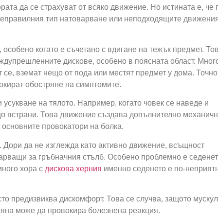
ата да се страхуват от всяко движение. Но истината е, че 
 неправилния тип натоварване или неподходящите движения
 особено когато е съчетано с вдигане на тежък предмет. То
ждупрешленните дискове, особено в поясната област. Мног
т се, вземат нещо от пода или местят предмет у дома. Точно
вокират обостряне на симптомите.
усукване на тялото. Например, когато човек се наведе и
що встрани. Това движение създава допълнително механич
д основните провокатори на болка.
 Дори да не изглежда като активно движение, всъщност
арващи за гръбначния стълб. Особено проблемно е седенет
много хора с
дискова херния
именно седенето е по-неприят
то предизвиква дискомфорт. Това се случва, защото муску
омяна може да провокира болезнена реакция.