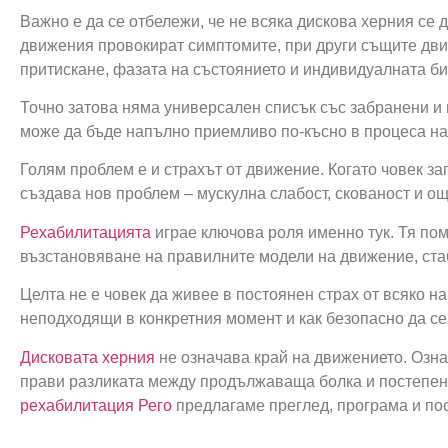
Важно е да се отбележи, че не всяка дискова херния се
движения провокират симптомите, при други същите дви
притискане, фазата на състоянието и индивидуалната б
Точно затова няма универсален списък със забранени и 
може да бъде напълно приемливо по-късно в процеса на
Голям проблем е и страхът от движение. Когато човек за
създава нов проблем – мускулна слабост, скованост и о
Рехабилитацията
играе ключова роля именно тук. Тя пом
възстановяване на правилните модели на движение, стаб
Целта не е човек да живее в постоянен страх от всяко 
неподходящи в конкретния момент и как безопасно да се
Дисковата херния
не означава край на движението. Озна
прави разликата между продължаваща болка и постепен
рехабилитация
Рего
предлагаме преглед, програма и по