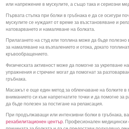
или напрежение в мускулите, а също така и сериозни ме
Първата стъпка при болки в гръбнака е да се осигури поч
мускулите се нуждаят от време за възстановяване и рел
натоварването и намаляване на болката.
Прилагането на студ или топлина може да бъде полезно 
за намаляване на възпалението и отока, докато топлина
кръвообращението.
Физическата активност може да помогне за укрепване на
упражнения и стречинг могат да помогнат за разтоварва
гръбнака.
Масажът е още един метод за облекчаване на болките в
вниманието си към напрегнатите точки и да помогне за
да бъде полезен за постигане на релаксация.
При продължаващи или интензивни болки в гръбнака, ва
рехабилитационен център
. Професионален медицински с
причината за болката и да се предостави подходящо леч