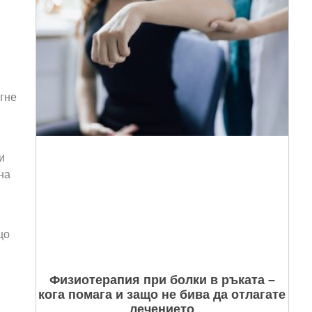
огне
и
на
що
Физиотерапия при болки в ръката –
кога помага и защо не бива да отлагате
лечението