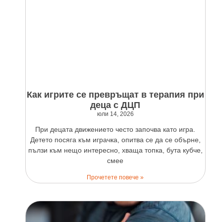
Как игрите се превръщат в терапия при
деца с ДЦП
юли 14, 2026
При децата движението често започва като игра.
Детето посяга към играчка, опитва се да се обърне,
пълзи към нещо интересно, хваща топка, бута кубче,
смее
Прочетете повече »