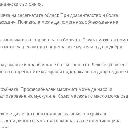
дицински състояния.
ивка на засегнатата област. При дразнителство и болка,
аксация. Почивката може да помогне за облекчаване на
в зависимост от характера на болката. Студът може да пом
та може да релаксира напрегнатите мускули и да подобри
 мускулите и подобряване на гъвкавостта. Леките физическ
не на напрегнатите мускули и поддържане на добро здраве 
 гръбнака. Професионален масажист може да насочи
 разтоварване на мускулите. Само масажът с масло може съ
жно е да се потърси медицинска помощ и грижа в
ъвет и диагноза могат да помогнат да се идентифицира
ение.