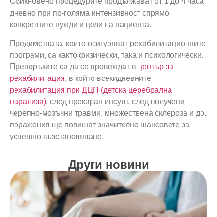
Обикновено процедурите продължават от 1 до 4 часа
дневно при по-голяма интензивност спрямо
конкретните нужди и цели на пациента.
Предимствата, които осигуряват рехабилитационните
програми, са както физически, така и психологически.
Препоръките са да се провеждат в
център за
рехабилитация
, в който всекидневните
рехабилитация при ДЦП (детска церебрална
парализа)
, след прекаран инсулт, след получени
черепно-мозъчни травми, множествена склероза и др.
поражения ще повишат значително шансовете за
успешно възстановяване.
Други новини