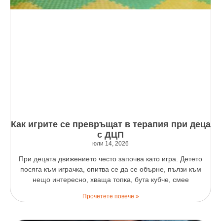
Как игрите се превръщат в терапия при деца
с ДЦП
юли 14, 2026
При децата движението често започва като игра. Детето
посяга към играчка, опитва се да се обърне, пълзи към
нещо интересно, хваща топка, бута кубче, смее
Прочетете повече »