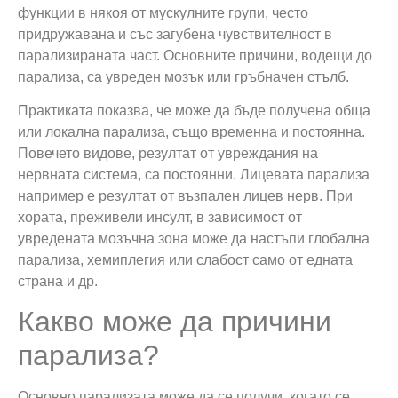
функции в някоя от мускулните групи, често
придружавана и със загубена чувствителност в
парализираната част. Основните причини, водещи до
парализа, са увреден мозък или гръбначен стълб.
Практиката показва, че може да бъде получена обща
или локална парализа, също временна и постоянна.
Повечето видове, резултат от увреждания на
нервната система, са постоянни. Лицевата парализа
например е резултат от възпален лицев нерв. При
хората, преживели инсулт, в зависимост от
увредената мозъчна зона може да настъпи глобална
парализа, хемиплегия или слабост само от едната
страна и др.
Какво може да причини
парализа?
Основно парализата може да се получи, когато се