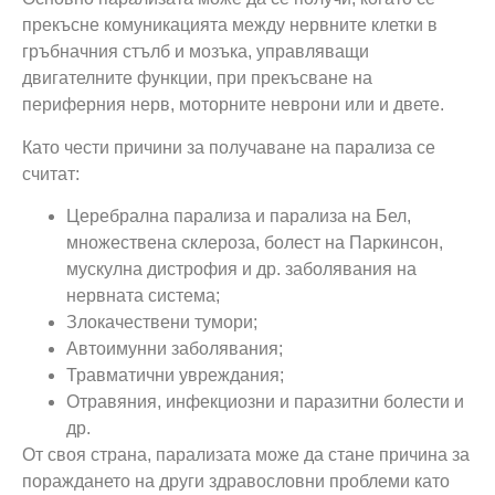
прекъсне комуникацията между нервните клетки в
гръбначния стълб и мозъка, управляващи
двигателните функции, при прекъсване на
периферния нерв, моторните неврони или и двете.
Като чести причини за получаване на парализа се
считат:
Церебрална парализа и парализа на Бел,
множествена склероза, болест на Паркинсон,
мускулна дистрофия и др. заболявания на
нервната система;
Злокачествени тумори;
Автоимунни заболявания;
Травматични увреждания;
Отравяния, инфекциозни и паразитни болести и
др.
От своя страна, парализата може да стане причина за
пораждането на други здравословни проблеми като