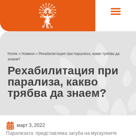
Често задавани въпроси (FAQ)
Клинични случаи
Home
»
Новини
»
Рехабилитация при парализа, какво трябва да
знаем?
Рехабилитация при
парализа, какво
трябва да знаем?
март 3, 2022
Парализата представлява загуба на мускулните