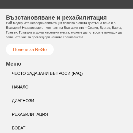
Възстановяване и рехабилитация
Най-модерната неврорехабилитация позната в света достъпна вече и в
България! Независимо от коя част на България сте – София, Бургас, Варна,
Плевен, Пловдив и други населени места, можете да потърсите помощ и да
запишете час за преглед при нашите специалисти!
Повече за ReGo
Меню
ЧЕСТО ЗАДАВАНИ ВЪПРОСИ (FAQ)
НАЧАЛО
ДИАГНОЗИ
РЕХАБИЛИТАЦИЯ
БОБАТ