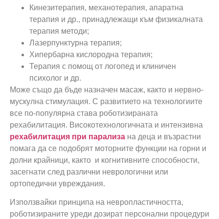
Кинезитерапия, механотерапия, апаратна
терапия и др., принадлежащи към физикалната
терапия методи;
Лазерпунктурна терапия;
Хипербарна кислородна терапия;
Терапия с помощ от логопед и клиничен
психолог и др.
Може също да бъде назначен масаж, както и нервно-
мускулна стимулация. С развитието на технологиите
все по-популярна става роботизираната
рехабилитация. Високотехнологичната и интензивна
рехабилитация при парализа
на деца и възрастни
помага да се подобрят моторните функции на горни и
долни крайници, както и когнитивните способности,
засегнати след различни неврологични или
ортопедични увреждания.
Използвайки принципа на невропластичността,
роботизираните уреди дозират персонални процедури