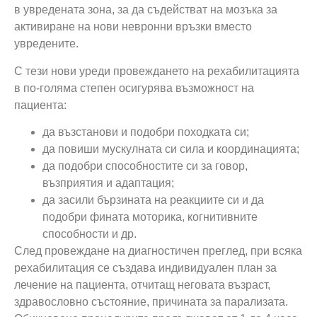
в увредената зона, за да съдействат на мозъка за
активиране на нови невронни връзки вместо
увредените.
С тези нови уреди провеждането на рехабилитацията
в по-голяма степен осигурява възможност на
пациента:
да възстанови и подобри походката си;
да повиши мускулната си сила и координацията;
да подобри способностите си за говор,
възприятия и адаптация;
да засили бързината на реакциите си и да
подобри фината моторика, когнитивните
способности и др.
След провеждане на диагностичен преглед, при всяка
рехабилитация се създава индивидуален план за
лечение на пациента, отчитащ неговата възраст,
здравословно състояние, причината за парализата.