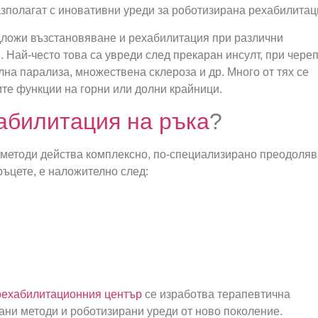
зполагат с иновативни уреди за роботизирана рехабилитац
ложи възстановяване и рехабилитация при различни
 Най-често това са увреди след прекаран инсулт, при чере
на парализа, множествена склероза и др. Много от тях се
те функции на горни или долни крайници.
абилитация на ръка
?
 методи действа комплексно, по-специализирано преодоля
ръцете, е наложително след:
рехабилитационния център
се изработва терапевтична
ани методи и роботизирани уреди от ново поколение.