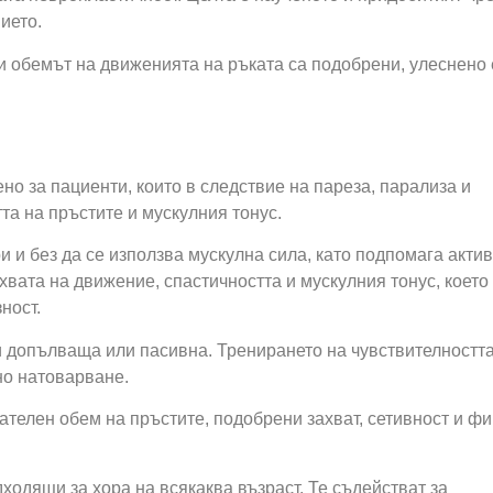
ието.
и обемът на движенията на ръката са подобрени, улеснено 
 за пациенти, които в следствие на пареза, парализа и
а на пръстите и мускулния тонус.
 и без да се използва мускулна сила, като подпомага акти
хвата на движение, спастичността и мускулния тонус, което
ност.
и допълваща или пасивна. Тренирането на чувствителността
но натоварване.
телен обем на пръстите, подобрени захват, сетивност и ф
ходящи за хора на всякаква възраст. Те съдействат за