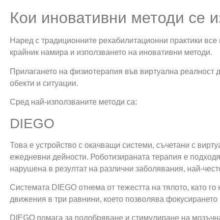
Кои иновативни методи се и
Наред с традиционните рехабилитационни практики все 
крайник намира и използването на иновативни методи.
Прилагането на физиотерапия във виртуална реалност д
обекти и ситуации.
Сред най-използваните методи са:
DIEGO
Това е устройство с окачващи системи, съчетани с вирт
ежедневни дейности. Роботизираната терапия е подходя
нарушена в резултат на различни заболявания, най-чест
Системата DIEGO отнема от тежестта на тялото, като го
движения в три равнини, което позволява фокусирането 
DIEGO помага за подобряване и стимулиране на мозъчна