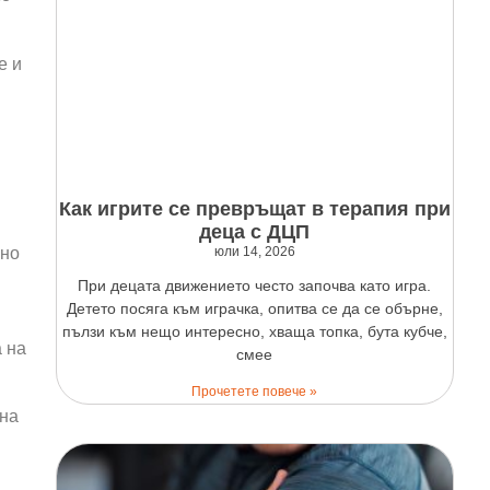
е и
Как игрите се превръщат в терапия при
деца с ДЦП
юли 14, 2026
вно
При децата движението често започва като игра.
Детето посяга към играчка, опитва се да се обърне,
пълзи към нещо интересно, хваща топка, бута кубче,
 на
смее
Прочетете повече »
ина