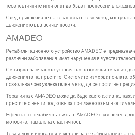
терапевтичните игри опит да бъдат пренесени в ежеднев
След приключване на терапията с този метод контролът 
движението във всички посоки.
AMADEO
Рехабилитационното устройство AMADEO е предназначено
различни заболявания имат нарушения в чувствителностт
Сензорно базираното устройство позволява терапия дори
движенията на пръстите. Системите измерват силата, об
позволява чрез увлекателен метод да се постигне прециз
Терапията с AMADEO може да бъде както активна, така 
пръстите с нея ги подготвя за по-плавното им и оптимал
Ефектът от рехабилитацията с AMADEO е увеличен двига
моторика, намалена спастичност.
Тези и други иновативни методи за рехабилитация са под