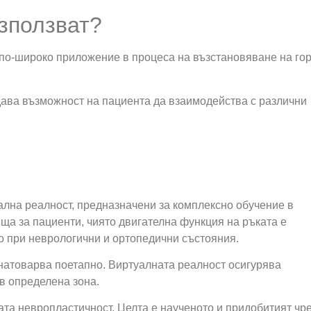
зползват?
по-широко приложение в процеса на възстановяване на го
ава възможност на пациента да взаимодейства с различни
уална реалност, предназначени за комплексно обучение в
ща за пациенти, чиято двигателна функция на ръката е
о при неврологични и ортопедични състояния.
 натоварва поетапно. Виртуалната реалност осигурява
в определена зона.
та невропластичност. Целта е наученото и придобитият чр