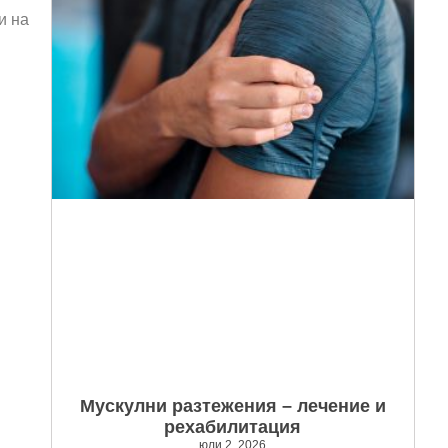
и на
Мускулни разтежения – лечение и
рехабилитация
юли 2, 2026