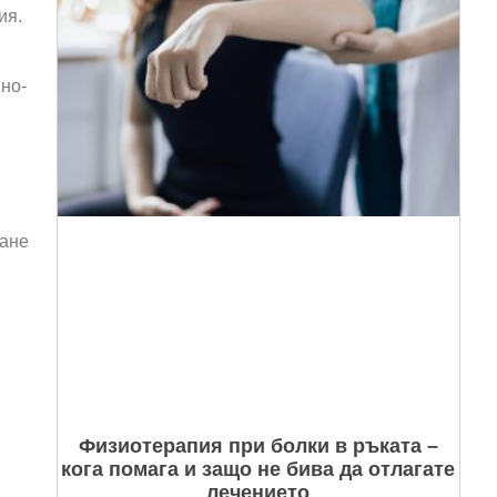
ия.
пно-
ване
Физиотерапия при болки в ръката –
кога помага и защо не бива да отлагате
лечението