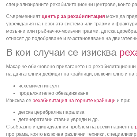
специализираните рехабилитационни центрове, които ра
Съвременният
център за рехабилитация
може да пред
увреждания на нервната система или травми и фрактури.
мозъчни или гръбначно-мозъчни травми, детска церебрал
отнасят до подобряване и възстановяване на двигателни
В кои случаи се изисква
рех
Макар че обикновено прилагането на рехабилитационни
на двигателния дефицит на крайници, включително и на 
исхемичен инсулт;
продължително обездвижване.
Изисква се
рехабилитация на горните крайници
и при:
детска церебрална парализа;
дегенеративни ставни увреди и др.
Съобразно индивидуалния проблем на всеки пациент в
програма, която включва различни техники, специализир