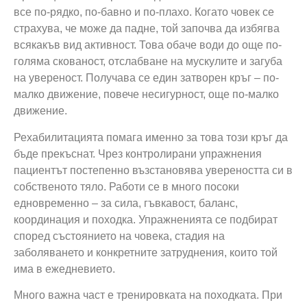
все по-рядко, по-бавно и по-плахо. Когато човек се
страхува, че може да падне, той започва да избягва
всякакъв вид активност. Това обаче води до още по-
голяма скованост, отслабване на мускулите и загуба
на увереност. Получава се един затворен кръг – по-
малко движение, повече несигурност, още по-малко
движение.
Рехабилитацията помага именно за това този кръг да
бъде прекъснат. Чрез контролирани упражнения
пациентът постепенно възстановява увереността си в
собственото тяло. Работи се в много посоки
едновременно – за сила, гъвкавост, баланс,
координация и походка. Упражненията се подбират
според състоянието на човека, стадия на
заболяването и конкретните затруднения, които той
има в ежедневието.
Много важна част е тренировката на походката. При