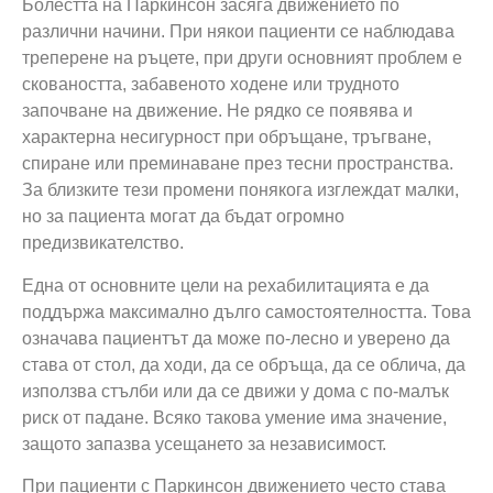
Болестта на Паркинсон засяга движението по
различни начини. При някои пациенти се наблюдава
треперене на ръцете, при други основният проблем е
сковаността, забавеното ходене или трудното
започване на движение. Не рядко се появява и
характерна несигурност при обръщане, тръгване,
спиране или преминаване през тесни пространства.
За близките тези промени понякога изглеждат малки,
но за пациента могат да бъдат огромно
предизвикателство.
Една от основните цели на рехабилитацията е да
поддържа максимално дълго самостоятелността. Това
означава пациентът да може по-лесно и уверено да
става от стол, да ходи, да се обръща, да се облича, да
използва стълби или да се движи у дома с по-малък
риск от падане. Всяко такова умение има значение,
защото запазва усещането за независимост.
При пациенти с Паркинсон движението често става