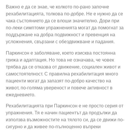
Важно е да се знае, че колкото по-рано започне
рехабилитацията, толкова по-добре. Не е нужно да се
чака състоянието да се влоши значително. Дори при
по-леки симптоми упражненията могат да помогнат за
поддържане на добра подвижност и превенция на
усложнения, свързани с обездвижване и падания.
Паркинсон е заболяване, което изисква постоянна
грижа и адаптация. Но това не означава, че човек
трябва да се отказва от движение, социален живот и
самостоятелност. С правилна рехабилитация много
пациенти могат да запазят по-добро качество на
живот, по-голяма увереност и повече активност в
ежедневието.
Рехабилитацията при Паркинсон е не просто серия от
упражнения. Тя е начин пациентът да продължи да
използва възможностите на тялото си, да се движи по-
сигурно и да живее по-пълноценно въпреки