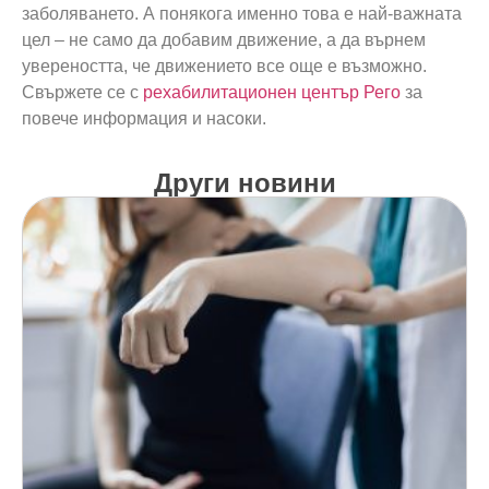
заболяването. А понякога именно това е най-важната
цел – не само да добавим движение, а да върнем
увереността, че движението все още е възможно.
Свържете се с
рехабилитационен център
Рего
за
повече информация и насоки.
Други новини