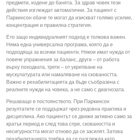
предмети, ходене до банята. За здрав човек тези
действия изглеждат автоматични. За пациент с
Паркинсон обаче те могат да изискват голямо усилие,
концентрация и правилна стратегия.
Ето защо индивидуалният подход е толкова важен.
Няма една универсална програма, която да е
подходяща за всички пациенти. Някои имат нужда от
повече упражнения за баланс, други – от работа
върху походката, трети – от укрепване на
мускулатурата или намаляване на сковаността.
Важно е рехабилитацията да бъде съобразена с
реалните нужди на човека, а не само с диагнозата.
Решаващо е постоянството. При Паркинсон
резултатите се поддържат чрез редовна практика и
дисциплина. Ако пациентът се движи активно само за
кратък период и след това спре, сковаността и
несигурността могат отново да се засилят. Затова
рехабилитацията трябва да се разглежда като