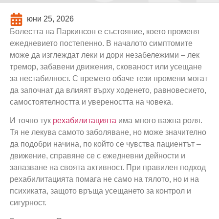
юни 25, 2026
Болестта на Паркинсон е състояние, което променя
ежедневието постепенно. В началото симптомите
може да изглеждат леки и дори незабележими – лек
тремор, забавени движения, скованост или усещане
за нестабилност. С времето обаче тези промени могат
да започнат да влияят върху ходенето, равновесието,
самостоятелността и увереността на човека.
И точно тук
рехабилитацията
има много важна роля.
Тя не лекува самото заболяване, но може значително
да подобри начина, по който се чувства пациентът –
движение, справяне се с ежедневни дейности и
запазване на своята активност. При правилен подход
рехабилитацията помага не само на тялото, но и на
психиката, защото връща усещането за контрол и
сигурност.