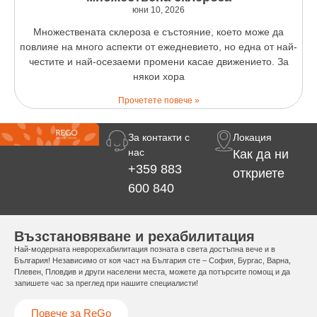
юни 10, 2026
Множествената склероза е състояние, което може да
повлияе на много аспекти от ежедневието, но една от най-
честите и най-осезаеми промени касае движението. За
някои хора
Прочетете повече »
За контакти с
Локация
нас
Как да ни
+359 883
откриете
600 840
Възстановяване и рехабилитация
Най-модерната неврорехабилитация позната в света достъпна вече и в
България! Независимо от коя част на България сте – София, Бургас, Варна,
Плевен, Пловдив и други населени места, можете да потърсите помощ и да
запишете час за преглед при нашите специалисти!
Повече за ReGo