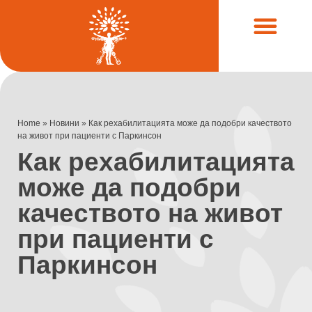
Често задавани въпроси (FAQ)
Клинични случаи
Home
»
Новини
»
Как рехабилитацията може да подобри качеството
на живот при пациенти с Паркинсон
Как рехабилитацията
може да подобри
качеството на живот
при пациенти с
Паркинсон