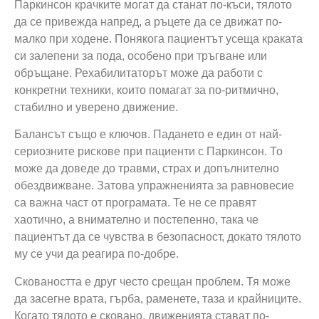
Паркинсон крачките могат да станат по-къси, тялото
да се привежда напред, а ръцете да се движат по-
малко при ходене. Понякога пациентът усеща краката
си залепени за пода, особено при тръгване или
обръщане. Рехабилитаторът може да работи с
конкретни техники, които помагат за по-ритмично,
стабилно и уверено движение.
Балансът също е ключов. Падането е един от най-
сериозните рискове при пациенти с Паркинсон. То
може да доведе до травми, страх и допълнително
обездвижване. Затова упражненията за равновесие
са важна част от програмата. Те не се правят
хаотично, а внимателно и постепенно, така че
пациентът да се чувства в безопасност, докато тялото
му се учи да реагира по-добре.
Сковаността е друг често срещан проблем. Тя може
да засегне врата, гърба, раменете, таза и крайниците.
Когато тялото е сковано, движенията стават по-