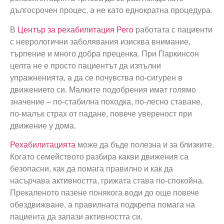
дългосрочен процес, а не като еднократна процедура.
В
Център за рехабилитация
Рего
работата с пациенти
с неврологични заболявания изисква внимание,
търпение и много добра преценка. При Паркинсон
целта не е просто пациентът да изпълни
упражненията, а да се почувства по-сигурен в
движението си. Малките подобрения имат голямо
значение – по-стабилна походка, по-лесно ставане,
по-малък страх от падане, повече увереност при
движение у дома.
Рехабилитацията
може да бъде полезна и за близките.
Когато семейството разбира какви движения са
безопасни, как да помага правилно и как да
насърчава активността, грижата става по-спокойна.
Прекаленото пазене понякога води до още повече
обездвижване, а правилната подкрепа помага на
пациента да запази активността си.