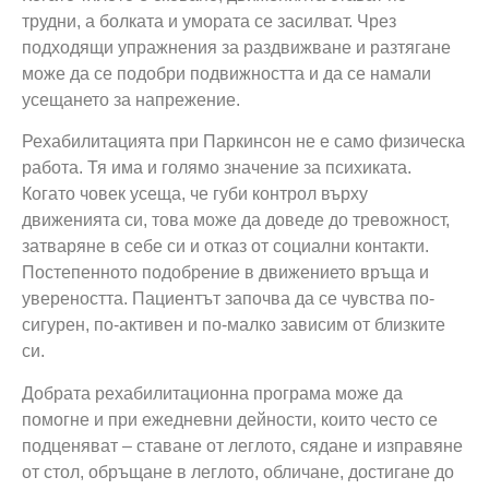
трудни, а болката и умората се засилват. Чрез
подходящи упражнения за раздвижване и разтягане
може да се подобри подвижността и да се намали
усещането за напрежение.
Рехабилитацията при Паркинсон не е само физическа
работа. Тя има и голямо значение за психиката.
Когато човек усеща, че губи контрол върху
движенията си, това може да доведе до тревожност,
затваряне в себе си и отказ от социални контакти.
Постепенното подобрение в движението връща и
увереността. Пациентът започва да се чувства по-
сигурен, по-активен и по-малко зависим от близките
си.
Добрата рехабилитационна програма може да
помогне и при ежедневни дейности, които често се
подценяват – ставане от леглото, сядане и изправяне
от стол, обръщане в леглото, обличане, достигане до