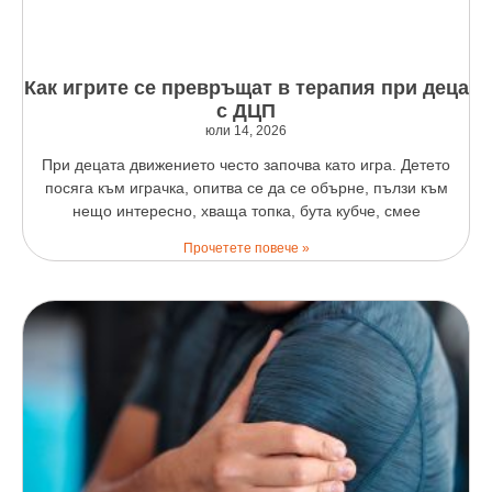
Как игрите се превръщат в терапия при деца
с ДЦП
юли 14, 2026
При децата движението често започва като игра. Детето
посяга към играчка, опитва се да се обърне, пълзи към
нещо интересно, хваща топка, бута кубче, смее
Прочетете повече »